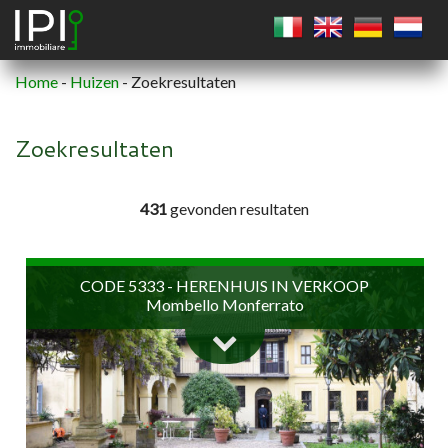
Home
-
Huizen
-
Zoekresultaten
VIERKANT
Zoekresultaten
CIRKEL
431
gevonden resultaten
VEELHOEK
CODE 5333 - HERENHUIS IN VERKOOP
Mombello Monferrato