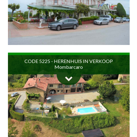
500 m2
6 Badkamers
11 Kamers
€ 800.000
CODE 5225 - HERENHUIS IN VERKOOP
Mombarcaro
1.600 m2
10 Badkamers