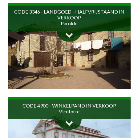
Prijs op aanvraag
CODE 3346 - LANDGOED - HALFVRIJSTAAND IN
VERKOOP
Paroldo
1.800 m2
€ 800.000
CODE 4900 - WINKELPAND IN VERKOOP
Vicoforte