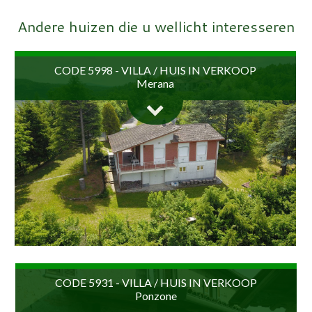
Andere huizen die u wellicht interesseren
CODE 5998 - VILLA / HUIS IN VERKOOP
Merana
In de gemeente Merana, een klein dorp in Piemonte aan
de rand van Ligurië, op een verhoogde positie, met
CODE 5931 - VILLA / HUIS IN VERKOOP
Ponzone
prachtig uitzicht over de vallei en gunstig gelegen...