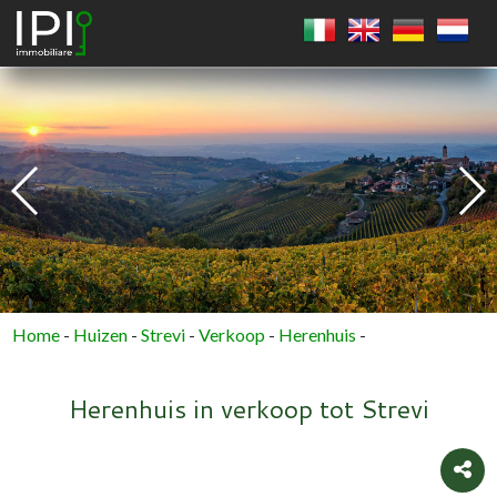
VIERKANT
CIRKEL
VEELHOEK
Home
-
Huizen
-
Strevi
-
Verkoop
-
Herenhuis
-
Herenhuis in verkoop tot Strevi