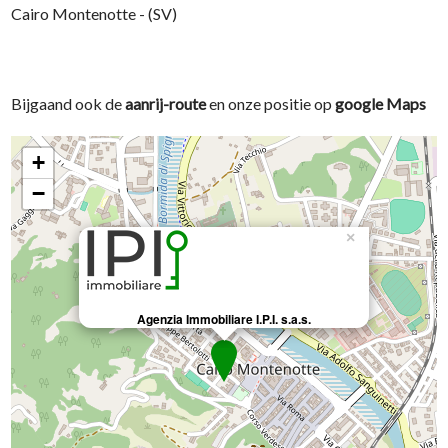
Cairo Montenotte - (SV)
Bijgaand ook de
aanrij-route
en onze positie op
google Maps
+
−
×
Agenzia Immobiliare I.P.I. s.a.s.