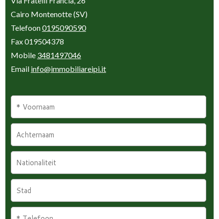
Via Fratelli Francia, 26
Cairo Montenotte (SV)
Telefoon
0195090590
Fax 019504378
Mobile
3481497046
Email
info@immobiliareipi.it