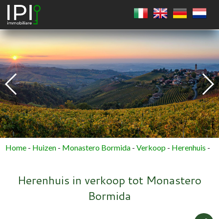
VIERKANT
CIRKEL
VEELHOEK
Home
-
Huizen
-
Monastero Bormida
-
Verkoop
-
Herenhuis
-
Herenhuis in verkoop tot Monastero
Bormida