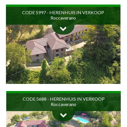
CODE 5997 - HERENHUIS IN VERKOOP
Roccaverano
In een context van absolute privacy, tussen de heuvels
van Roccaverano, een gebied van hazelnoten, kazen en
CODE 5688 - HERENHUIS IN VERKOOP
Roccaverano
goede wijnen, staat te koop: onroerend goed...
€ 600.000