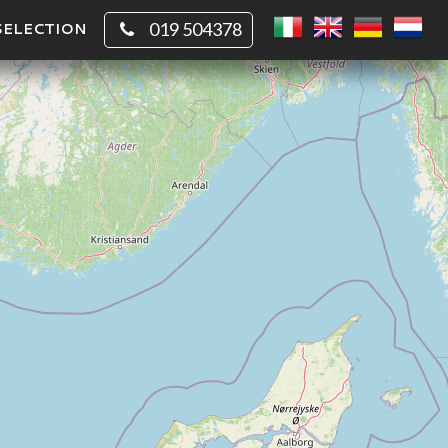
SELECTION
019 504378
CIRKEL
VIERKANT