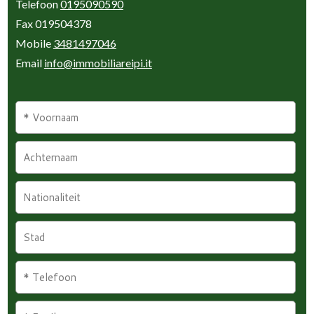
Telefoon
0195090590
Fax 019504378
Mobile
3481497046
Email
info@immobiliareipi.it