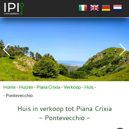
VIERKANT
CIRKEL
VEELHOEK
Home
-
Huizen
-
Piana Crixia
-
Verkoop
-
Huis
-
- Pontevecchio
Huis in verkoop tot Piana Crixia
- Pontevecchio -