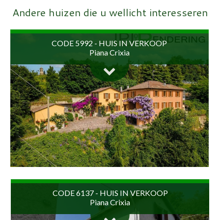
Andere huizen die u wellicht interesseren
CODE 5992 - HUIS IN VERKOOP
Piana Crixia
Langhe Liguri, Piana Crixia, de zetel van het regionale
park van Ligurië ter bescherming van de Calanchi en de
CODE 6137 - HUIS IN VERKOOP
Piana Crixia
biodiversiteit, op 40 minuten van de zee...