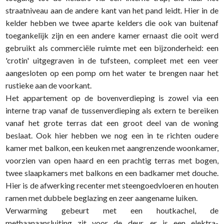
straatniveau aan de andere kant van het pand leidt. Hier in de
kelder hebben we twee aparte kelders die ook van buitenaf
toegankelijk zijn en een andere kamer ernaast die ooit werd
gebruikt als commerciële ruimte met een bijzonderheid: een
'crotin' uitgegraven in de tufsteen, compleet met een veer
aangesloten op een pomp om het water te brengen naar het
rustieke aan de voorkant.
Het appartement op de bovenverdieping is zowel via een
interne trap vanaf de tussenverdieping als extern te bereiken
vanaf het grote terras dat een groot deel van de woning
beslaat. Ook hier hebben we nog een in te richten oudere
kamer met balkon, een keuken met aangrenzende woonkamer,
voorzien van open haard en een prachtig terras met bogen,
twee slaapkamers met balkons en een badkamer met douche.
Hier is de afwerking recenter met steengoedvloeren en houten
ramen met dubbele beglazing en zeer aangename luiken.
Verwarming gebeurt met een houtkachel, de
methaanaansluiting zit voor de deur, er is een elektra-