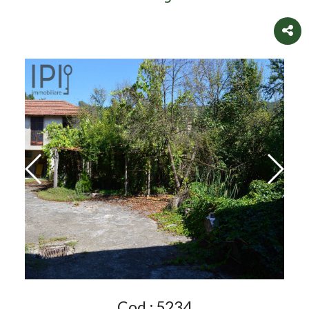
Cod.:
5234