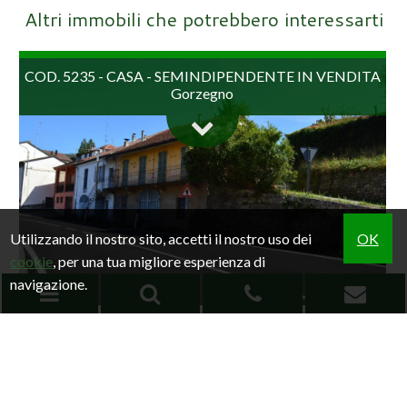
Altri immobili che potrebbero interessarti
COD. 5235 - CASA - SEMINDIPENDENTE IN VENDITA
Gorzegno
Utilizzando il nostro sito, accetti il nostro uso dei
OK
cookie
, per una tua migliore esperienza di
navigazione.
Casa semindipendente su un solo lato, in vendita a
EFFETTUA UNA RICERCA
COD. 6103 - CASA - SEMINDIPENDENTE IN VENDITA
Gorzegno sulla strada che va verso Cortemilia. Doppio
Saliceto
accesso sia dal lato strada, in comune con il...
Home
RICERCA SU MAPPA