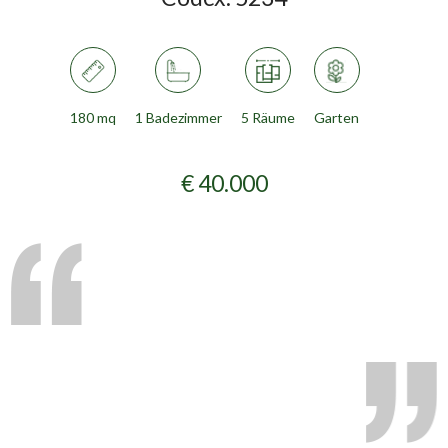
180 mq
1 Badezimmer
5 Räume
Garten
€ 40.000