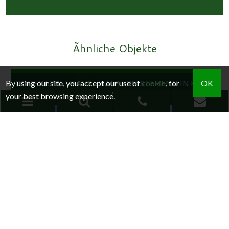
Ãhnliche Objekte
By using our site, you accept our use of
cookie
, for
OK
CODEX 5235 - HAUS - HALB FREI STEHEND IN KAUF
Gorzegno
your best browsing experience.
SUCHE
Home
KARTENSUCHE
Immobilien
Wer wir sind
Wo wir sind