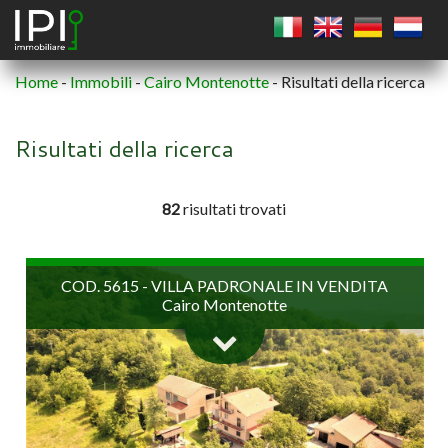
Home
-
Immobili
-
Cairo Montenotte
-
Risultati della ricerca
QUADRATO
Risultati della ricerca
CERCHIO
82
risultati trovati
POLIGONO
COD. 5615 - VILLA PADRONALE IN VENDITA
Cairo Montenotte