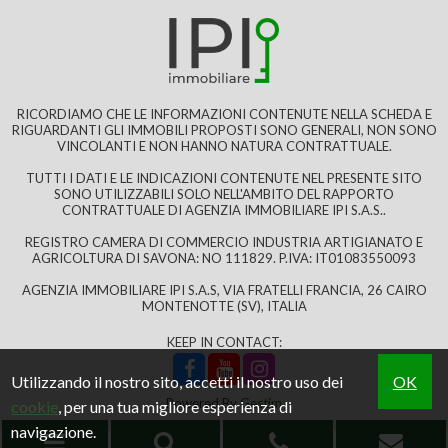
RICORDIAMO CHE LE INFORMAZIONI CONTENUTE NELLA SCHEDA E
125 mq
2 Bagni
4 Locali
Giardino
RIGUARDANTI GLI IMMOBILI PROPOSTI SONO GENERALI, NON SONO
VINCOLANTI E NON HANNO NATURA CONTRATTUALE.
TUTTI I DATI E LE INDICAZIONI CONTENUTE NEL PRESENTE SITO
SONO UTILIZZABILI SOLO NELL'AMBITO DEL RAPPORTO
CONTRATTUALE DI AGENZIA IMMOBILIARE IPI S.A.S..
REGISTRO CAMERA DI COMMERCIO INDUSTRIA ARTIGIANATO E
AGRICOLTURA DI SAVONA: NO 111829. P.IVA: IT01083550093
AGENZIA IMMOBILIARE IPI S.A.S, VIA FRATELLI FRANCIA, 26 CAIRO
MONTENOTTE (SV), ITALIA
KEEP IN CONTACT:
Utilizzando il nostro sito, accetti il nostro uso dei
OK
Powered By
Gestim
cookie
, per una tua migliore esperienza di
navigazione.