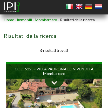
Home
-
Immobili
-
Mombarcaro
-
Risultati della ricerca
QUADRATO
Risultati della ricerca
CERCHIO
6
risultati trovati
POLIGONO
COD. 5225 - VILLA PADRONALE IN VENDITA
Mombarcaro