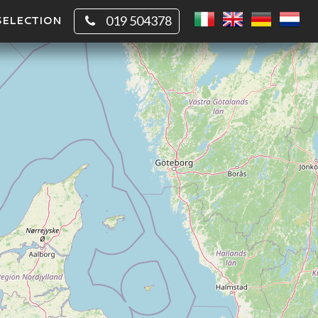
SELECTION
019 504378
CHIO
QUADRATO