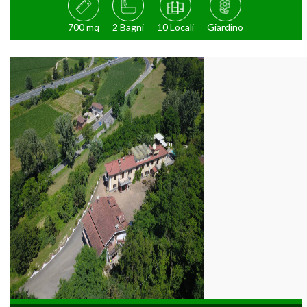
700 mq
2 Bagni
10 Locali
Giardino