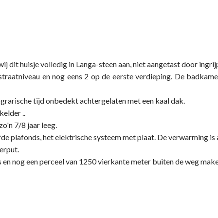
ij dit huisje volledig in Langa-steen aan, niet aangetast door ingri
raatniveau en nog eens 2 op de eerste verdieping. De badkamer 
agrarische tijd onbedekt achtergelaten met een kaal dak.
elder ..
o'n 7/8 jaar leeg.
fde plafonds, het elektrische systeem met plaat. De verwarming is 
erput.
is en nog een perceel van 1250 vierkante meter buiten de weg mak