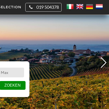
SELECTION
019 504378
T
CIRKEL
VIERKANT
ZOEKEN