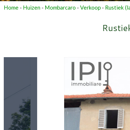
Home
-
Huizen
-
Mombarcaro
-
Verkoop
-
Rustiek (l
Rustie