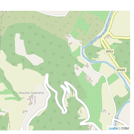
Leaflet
| OSM