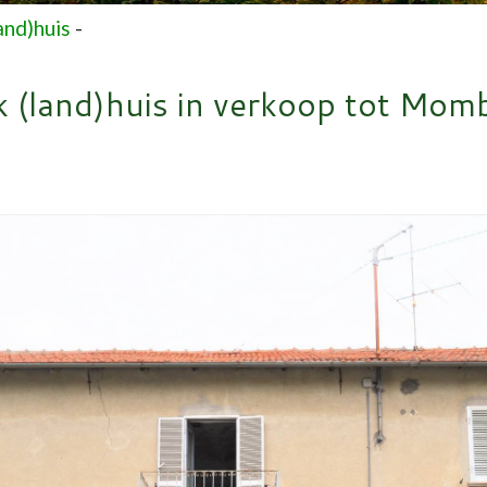
and)huis
-
k (land)huis in verkoop tot Mom