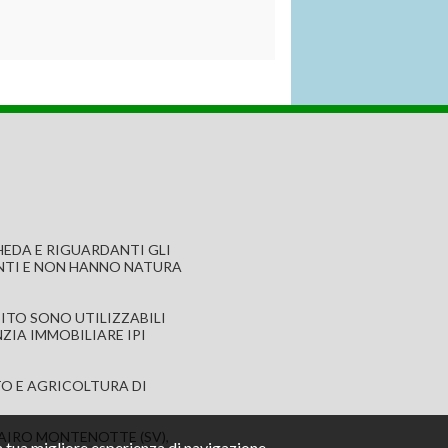
EDA E RIGUARDANTI GLI
NTI E NON HANNO NATURA
SITO SONO UTILIZZABILI
ZIA IMMOBILIARE IPI
O E AGRICOLTURA DI
+
 CAIRO MONTENOTTE (SV),
na tua migliore esperienza di navigazione.