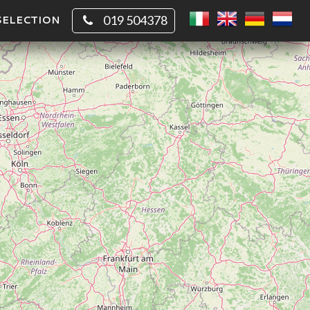
SELECTION
019 504378
CHIO
QUADRATO