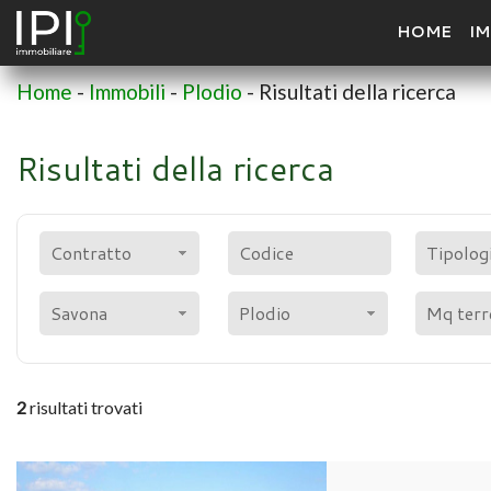
HOME
IM
Home
-
Immobili
-
Plodio
-
Risultati della ricerca
Risultati della ricerca
Contratto
Tipolog
Savona
Plodio
2
risultati trovati