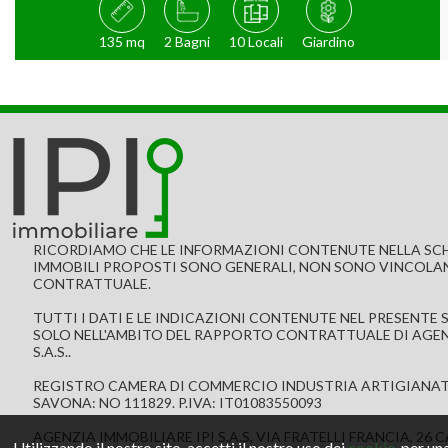
135 mq
2 Bagni
10 Locali
Giardino
RICORDIAMO CHE LE INFORMAZIONI CONTENUTE NELLA SCH
IMMOBILI PROPOSTI SONO GENERALI, NON SONO VINCOLA
CONTRATTUALE.
TUTTI I DATI E LE INDICAZIONI CONTENUTE NEL PRESENTE 
SOLO NELL'AMBITO DEL RAPPORTO CONTRATTUALE DI AGEN
S.A.S..
REGISTRO CAMERA DI COMMERCIO INDUSTRIA ARTIGIANAT
SAVONA: NO 111829. P.IVA: IT01083550093
AGENZIA IMMOBILIARE IPI S.A.S, VIA FRATELLI FRANCIA, 26
Utilizzando il nostro sito, accetti il nostro uso dei
cookie
, per u