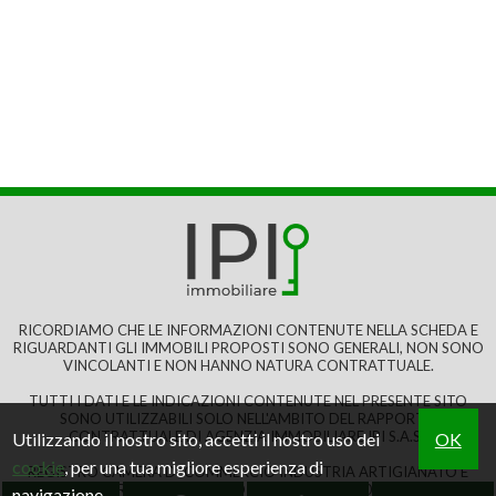
verde delle colline, in aperta campagna, tipico e
tradizionale caseggiato con annessi circa 80.000...
€ 95.000
220 mq
17 Locali
Giardino
RICORDIAMO CHE LE INFORMAZIONI CONTENUTE NELLA SCHEDA E
RIGUARDANTI GLI IMMOBILI PROPOSTI SONO GENERALI, NON SONO
VINCOLANTI E NON HANNO NATURA CONTRATTUALE.
TUTTI I DATI E LE INDICAZIONI CONTENUTE NEL PRESENTE SITO
SONO UTILIZZABILI SOLO NELL'AMBITO DEL RAPPORTO
CONTRATTUALE DI AGENZIA IMMOBILIARE IPI S.A.S..
Utilizzando il nostro sito, accetti il nostro uso dei
OK
cookie
, per una tua migliore esperienza di
REGISTRO CAMERA DI COMMERCIO INDUSTRIA ARTIGIANATO E
AGRICOLTURA DI SAVONA: NO 111829. P.IVA: IT01083550093
navigazione.