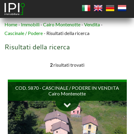
Home
-
Immobili
-
Cairo Montenotte
-
Vendita
-
Cascinale / Podere
-
Risultati della ricerca
QUADRATO
Risultati della ricerca
CERCHIO
2
risultati trovati
POLIGONO
COD. 5870 - CASCINALE / PODERE IN VENDITA
Cairo Montenotte