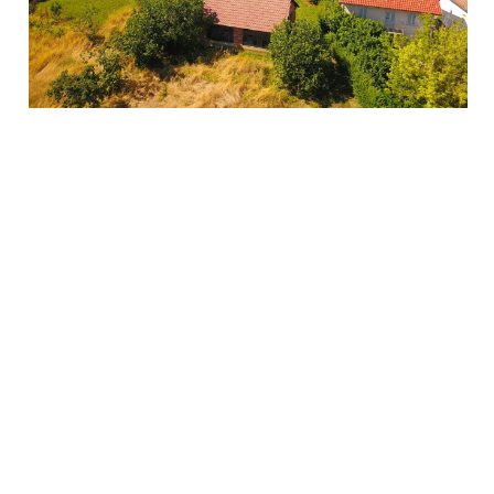
Nel cuore del Monferrato, zona vocata alla produzione
vitivinicola, tra verdi colline e pregiate cantine, vendesi
casa semindipendente su 2 livelli con...
€ 120.000
350 mq
1 Bagni
11 Locali
Giardino