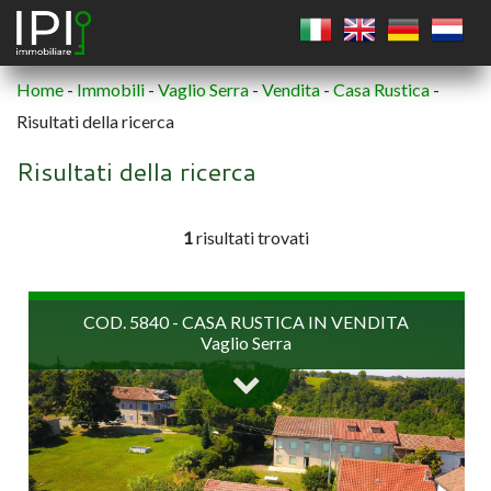
Home
-
Immobili
-
Vaglio Serra
-
Vendita
-
Casa Rustica
-
Risultati della ricerca
QUADRATO
Risultati della ricerca
CERCHIO
1
risultati trovati
POLIGONO
COD. 5840 - CASA RUSTICA IN VENDITA
Vaglio Serra