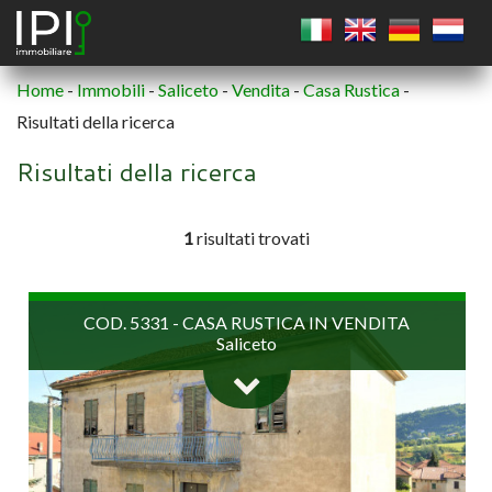
Home
-
Immobili
-
Saliceto
-
Vendita
-
Casa Rustica
-
Risultati della ricerca
QUADRATO
Risultati della ricerca
CERCHIO
1
risultati trovati
POLIGONO
COD. 5331 - CASA RUSTICA IN VENDITA
Saliceto