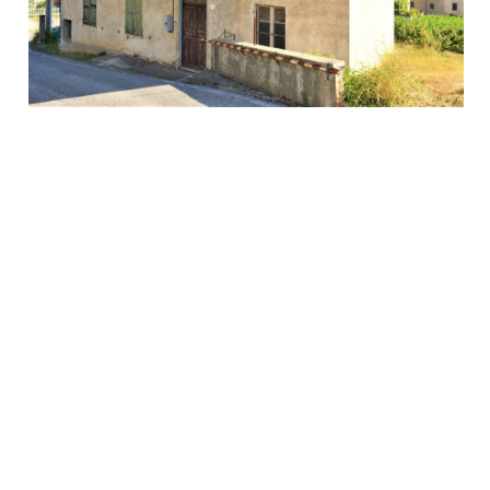
Casa in frazione a Saliceto con bel terreno composta al
piano terreno da tre locali, più ingresso che porta al
Mezzanino con un piccolo bagno con il solo...
€ 40.000
140 mq
2 Bagni
6 Locali
Giardino