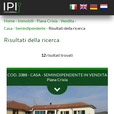
Home
-
Immobili
-
Piana Crixia
-
Vendita
-
Casa - Semindipendente
-
Risultati della ricerca
QUADRATO
Risultati della ricerca
CERCHIO
12
risultati trovati
POLIGONO
COD. 3388 - CASA - SEMINDIPENDENTE IN VENDITA
Piana Crixia