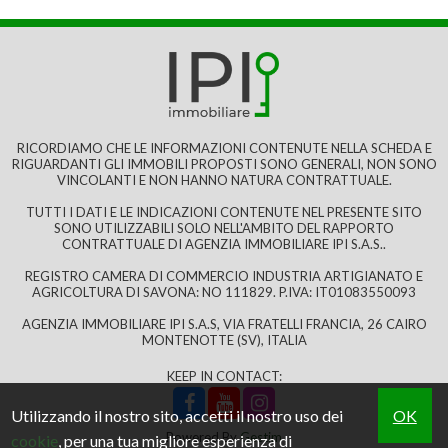
In contesto di frazione, vendesi casa semindipendente
da terra a cielo, libera su due lati.Piccolo piazzalino
davanti a casa in luserna, utile come parcheggio,...
€ 50.000
RICORDIAMO CHE LE INFORMAZIONI CONTENUTE NELLA SCHEDA E
RIGUARDANTI GLI IMMOBILI PROPOSTI SONO GENERALI, NON SONO
VINCOLANTI E NON HANNO NATURA CONTRATTUALE.
TUTTI I DATI E LE INDICAZIONI CONTENUTE NEL PRESENTE SITO
SONO UTILIZZABILI SOLO NELL'AMBITO DEL RAPPORTO
122 mq
1 Bagni
5 Locali
CONTRATTUALE DI AGENZIA IMMOBILIARE IPI S.A.S..
REGISTRO CAMERA DI COMMERCIO INDUSTRIA ARTIGIANATO E
AGRICOLTURA DI SAVONA: NO 111829. P.IVA: IT01083550093
AGENZIA IMMOBILIARE IPI S.A.S, VIA FRATELLI FRANCIA, 26 CAIRO
MONTENOTTE (SV), ITALIA
KEEP IN CONTACT:
Utilizzando il nostro sito, accetti il nostro uso dei
OK
Powered By
Gestim
cookie
, per una tua migliore esperienza di