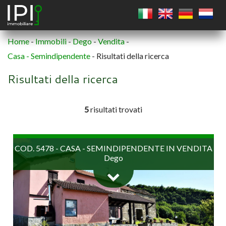
Home
-
Immobili
-
Dego
-
Vendita
-
Casa - Semindipendente
-
Risultati della ricerca
QUADRATO
Risultati della ricerca
CERCHIO
5
risultati trovati
POLIGONO
COD. 5478 - CASA - SEMINDIPENDENTE IN VENDITA
Dego