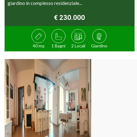
giardino in complesso residenziale...
€ 230.000
40 mq
1 Bagni
2 Locali
Giardino