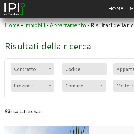
HOME
IM
Home
-
Immobili
-
Appartamento
-
Risultati della ri
Risultati della ricerca
Contratto
Appart
Provincia
Comune
93
risultati trovati