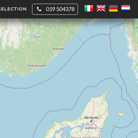
SELECTION
019 504378
CHIO
QUADRATO