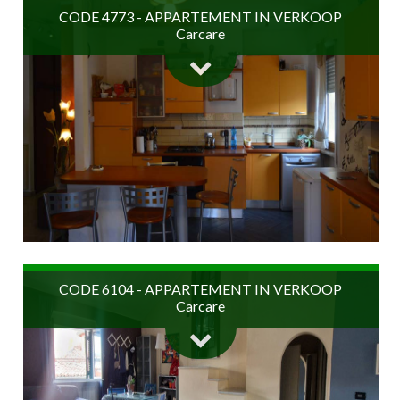
€ 180.000
CODE 4773 - APPARTEMENT IN VERKOOP
Carcare
165 m2
2 Badkamers
2 Kamers
€ 155.000
CODE 6104 - APPARTEMENT IN VERKOOP
Carcare