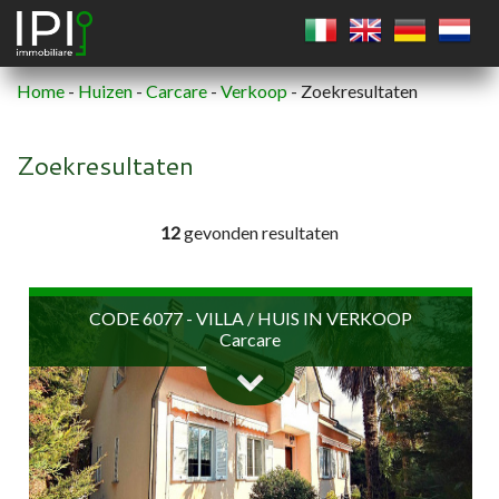
Home
-
Huizen
-
Carcare
-
Verkoop
-
Zoekresultaten
VIERKANT
Zoekresultaten
CIRKEL
12
gevonden resultaten
VEELHOEK
CODE 6077 - VILLA / HUIS IN VERKOOP
Carcare