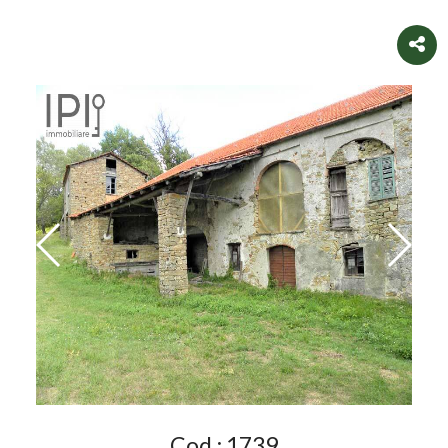
Cod.:
1739