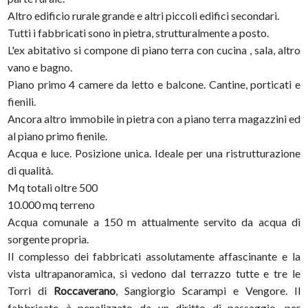
Altro edificio rurale grande e altri piccoli edifici secondari.
Tutti i fabbricati sono in pietra, strutturalmente a posto.
L'ex abitativo si compone di piano terra con cucina , sala, altro
vano e bagno.
Piano primo 4 camere da letto e balcone. Cantine, porticati e
fienili.
Ancora altro immobile in pietra con a piano terra magazzini ed
al piano primo fienile.
Acqua e luce. Posizione unica. Ideale per una ristrutturazione
di qualità.
Mq totali oltre 500
10.000 mq terreno
Acqua comunale a 150 m attualmente servito da acqua di
sorgente propria.
Il complesso dei fabbricati assolutamente affascinante e la
vista ultrapanoramica, si vedono dal terrazzo tutte e tre le
Torri di
Roccaverano
, Sangiorgio Scarampi e Vengore. Il
fabbricato è penalizzato da un diritto di passaggio, per