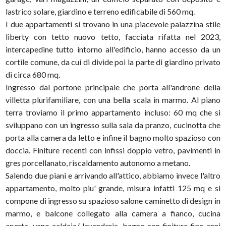
lastrico solare, giardino e terreno edificabile di 560 mq.
I due appartamenti si trovano in una piacevole palazzina stile
liberty con tetto nuovo tetto, facciata rifatta nel 2023,
intercapedine tutto intorno all'edificio, hanno accesso da un
cortile comune, da cui di divide poi la parte di giardino privato
di circa 680 mq.
Ingresso dal portone principale che porta all'androne della
villetta plurifamiliare, con una bella scala in marmo. Al piano
terra troviamo il primo appartamento incluso: 60 mq che si
sviluppano con un ingresso sulla sala da pranzo, cucinotta che
porta alla camera da letto e infine il bagno molto spazioso con
doccia. Finiture recenti con infissi doppio vetro, pavimenti in
gres porcellanato, riscaldamento autonomo a metano.
Salendo due piani e arrivando all'attico, abbiamo invece l'altro
appartamento, molto piu' grande, misura infatti 125 mq e si
compone di ingresso su spazioso salone caminetto di design in
marmo, e balcone collegato alla camera a fianco, cucina
aperta, vano caldaia/ lavanderia, bagno con finiture fine anni