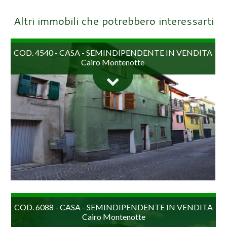
Altri immobili che potrebbero interessarti
COD. 4540 - CASA - SEMINDIPENDENTE IN VENDITA
Cairo Montenotte
Terra-tetto in pieno centro storico, disposta su 3 livelli.
COD. 6088 - CASA - SEMINDIPENDENTE IN VENDITA
L'abitazione internamente è da ristrutturare, si sviluppa
Cairo Montenotte
su 3 livelli e ha una scala interna...