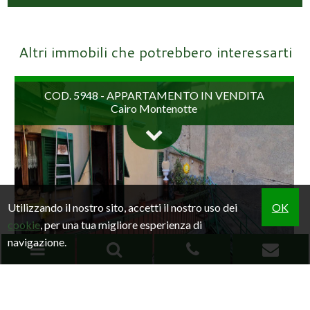
Altri immobili che potrebbero interessarti
COD. 5948 - APPARTAMENTO IN VENDITA
Cairo Montenotte
Utilizzando il nostro sito, accetti il nostro uso dei
OK
cookie
, per una tua migliore esperienza di
navigazione.
EFFETTUA UNA RICERCA
NUDA PROPRIETA' - Caratteristico appartamento nel
cuore del centro storico con ampio terrazzo e spazio
COD. 6084 - APPARTAMENTO IN VENDITA