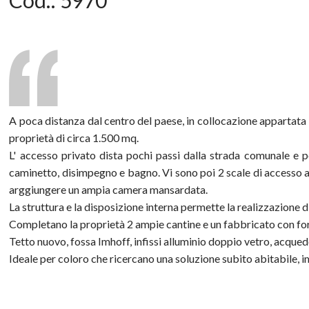
Cod.:
5970
A poca distanza dal centro del paese, in collocazione appartat
proprietà di circa 1.500 mq.
L' accesso privato dista pochi passi dalla strada comunale e p
caminetto, disimpegno e bagno. Vi sono poi 2 scale di accesso al
arggiungere un ampia camera mansardata.
La struttura e la disposizione interna permette la realizzazione d
Completano la proprietà 2 ampie cantine e un fabbricato con for
Tetto nuovo, fossa Imhoff, infissi alluminio doppio vetro, acque
Ideale per coloro che ricercano una soluzione subito abitabile, i