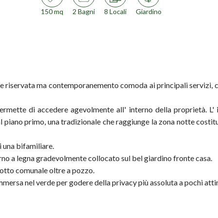
150 mq
2 Bagni
8 Locali
Giardino
a e riservata ma contemporanemento comoda ai principali servizi, 
ermette di accedere agevolmente all' interno della proprietà. L'
 piano primo, una tradizionale che raggiunge la zona notte costitu
i una bifamiliare.
no a legna gradevolmente collocato sul bel giardino fronte casa.
dotto comunale oltre a pozzo.
mmersa nel verde per godere della privacy più assoluta a pochi atti