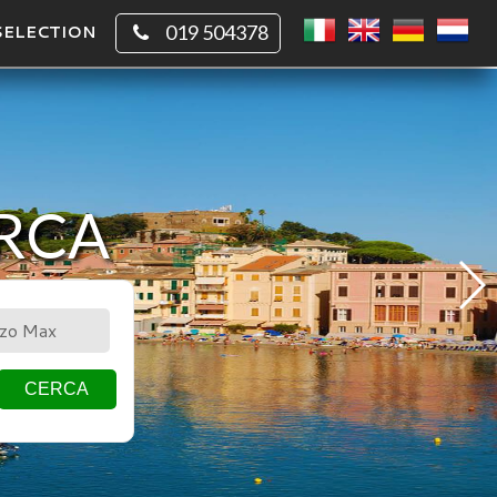
SELECTION
019 504378
ERCA
CHIO
QUADRATO
CERCA