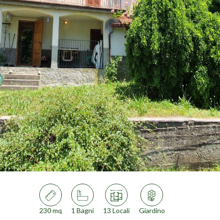
230 mq
1 Bagni
13 Locali
Giardino