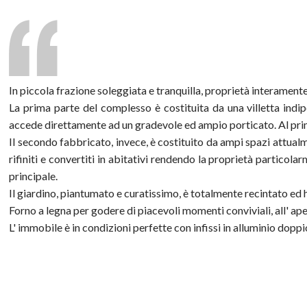
In piccola frazione soleggiata e tranquilla, proprietà interamente
La prima parte del complesso è costituita da una villetta ind
accede direttamente ad un gradevole ed ampio porticato. Al prim
Il secondo fabbricato, invece, è costituito da ampi spazi attual
rifiniti e convertiti in abitativi rendendo la proprietà particol
principale.
Il giardino, piantumato e curatissimo, è totalmente recintato ed 
Forno a legna per godere di piacevoli momenti conviviali, all' ape
L' immobile è in condizioni perfette con infissi in alluminio doppi