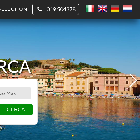
SELECTION
019 504378
ERCA
CHIO
QUADRATO
CERCA