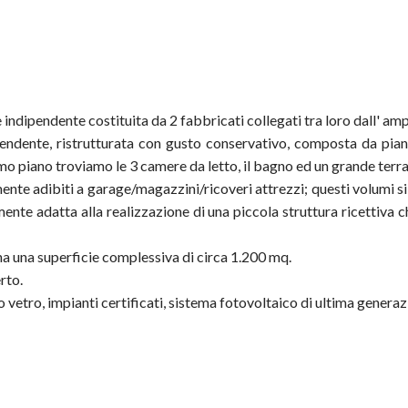
 indipendente costituita da 2 fabbricati collegati tra loro dall' amp
ipendente, ristrutturata con gusto conservativo, composta da pia
o piano troviamo le 3 camere da letto, il bagno ed un grande terra
mente adibiti a garage/magazzini/ricoveri attrezzi; questi volumi si
armente adatta alla realizzazione di una piccola struttura ricettiv
ha una superficie complessiva di circa 1.200 mq.
rto.
o vetro, impianti certificati, sistema fotovoltaico di ultima generaz