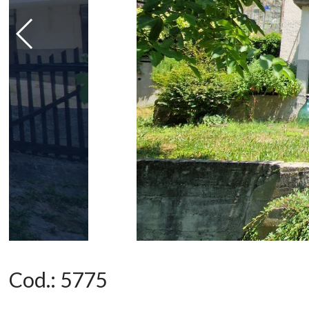
Cod.:
5775